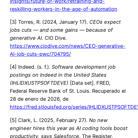
insights/future-of-work/retraining-and-
reskilling-workers-in-the-age-of-automation
[3] Torres, R. (2024, January 17).
CEOs expect
jobs cuts — and some gains — because of
generative AI
. CIO Dive.
https://www.ciodive.com/news/CEO-generative-
AI-job-cuts-pwc/704795/
[4] Indeed. (s. f.).
Software development job
postings on Indeed in the United States
(IHLIDXUSTPSOFTDEVE)
[Data set]. FRED,
Federal Reserve Bank of St. Louis. Recuperado el
28 de enero de 2026, de
https://fred.stlouisfed.org/series/IHLIDXUSTPSOFTD
[5] Clark, L. (2025, February 27).
No new
engineer hires this year as AI coding tools boost
productivity, says Salesforce
. The Register.