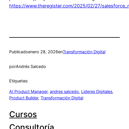
https://www.theregister.com/2025/02/27/salesforce
Publicado
enero 28, 2026
en
Transformación Digital
por
Andrés Salcedo
Etiquetas:
AI Product Manager
, 
andres salcedo
, 
Lideres Digitales
, 
Product Builder
, 
Transformación Digital
Cursos
Consultoría