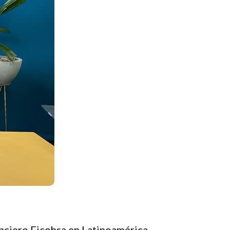
nciero Ficohsa en Latinoamérica.